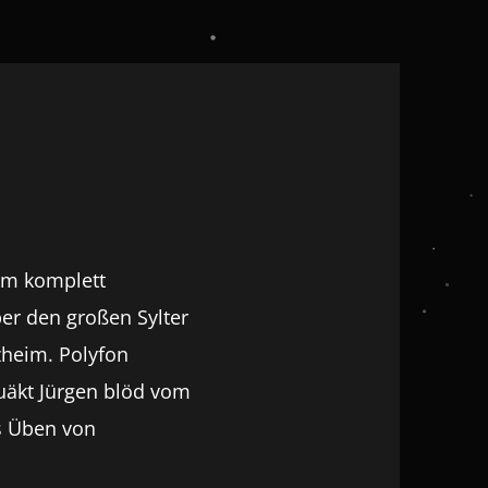
 im komplett
er den großen Sylter
zheim. Polyfon
uäkt Jürgen blöd vom
es Üben von