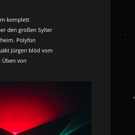
 im komplett
er den großen Sylter
zheim. Polyfon
uäkt Jürgen blöd vom
es Üben von